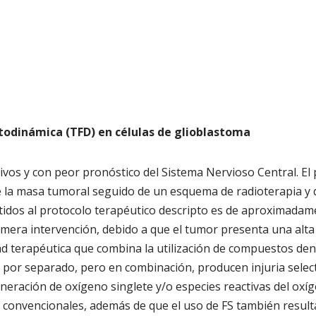
Fotodinámica (TFD) en células de glioblastoma
os y con peor pronóstico del Sistema Nervioso Central. El p
 la masa tumoral seguido de un esquema de radioterapia y q
idos al protocolo terapéutico descripto es de aproximadame
era intervención, debido a que el tumor presenta una alta ta
 terapéutica que combina la utilización de compuestos deno
or separado, pero en combinación, producen injuria selectiv
neración de oxígeno singlete y/o especies reactivas del oxíg
convencionales, además de que el uso de FS también resulta 