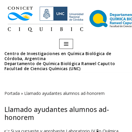
Saltar
al
contenido
Centro de Investigaciones en Química Biológica de
Córdoba, Argentina
Departamento de Química Biológica Ranwel Caputto
Facultad de Ciencias Químicas (UNC)
Portada
»
Llamado ayudantes alumnos ad-honorem
Llamado ayudantes alumnos ad-
honorem
👉 Si ya cursaste y aprobaste Laboratorio IV 🧪o Química