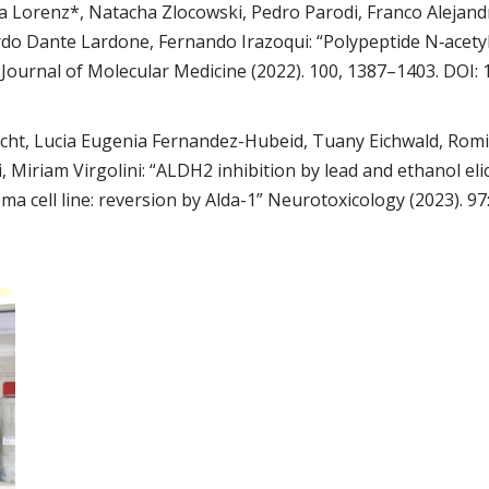
ia Lorenz*, Natacha Zlocowski, Pedro Parodi, Franco Alejand
rdo Dante Lardone, Fernando Irazoqui: “Polypeptide N‑acety
 Journal of Molecular Medicine (2022). 100, 1387–1403. DOI:
cht, Lucia Eugenia Fernandez-Hubeid, Tuany Eichwald, Romin
i, Miriam Virgolini: “ALDH2 inhibition by lead and ethanol el
cell line: reversion by Alda-1” Neurotoxicology (2023). 97: