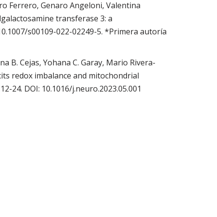
ro Ferrero, Genaro Angeloni, Valentina
lgalactosamine transferase 3: a
 10.1007/s00109-022-02249-5. *Primera autoría
a B. Cejas, Yohana C. Garay, Mario Rivera-
icits redox imbalance and mitochondrial
12-24. DOI: 10.1016/j.neuro.2023.05.001