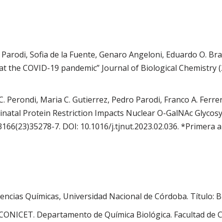
Parodi, Sofia de la Fuente, Genaro Angeloni, Eduardo O. Bra
at the COVID-19 pandemic” Journal of Biological Chemistry (
. Perondi, Maria C. Gutierrez, Pedro Parodi, Franco A. Ferre
rinatal Protein Restriction Impacts Nuclear O-GalNAc Glycosyl
-3166(23)35278-7. DOI: 10.1016/j.tjnut.2023.02.036. *Primera
ias Químicas, Universidad Nacional de Córdoba. Título: Bi
CONICET. Departamento de Química Biológica. Facultad de C