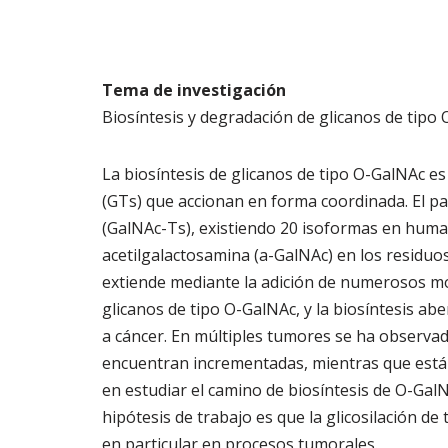
Tema de investigación
Biosíntesis y degradación de glicanos de tipo 
La biosíntesis de glicanos de tipo O-GalNAc es
(GTs) que accionan en forma coordinada. El pas
(GalNAc-Ts), existiendo 20 isoformas en huma
acetilgalactosamina (a-GalNAc) en los residuo
extiende mediante la adición de numerosos mon
glicanos de tipo O-GalNAc, y la biosíntesis a
a cáncer. En múltiples tumores se ha observado
encuentran incrementadas, mientras que está
en estudiar el camino de biosíntesis de O-GalN
hipótesis de trabajo es que la glicosilación d
en particular en procesos tumorales.