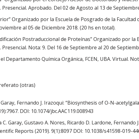
Presencial. Aprobado. Del 02 de Agosto al 13 de Septiembre 
rior” Organizado por la Escuela de Posgrado de la Facultad 
viembre al 05 de Diciembre 2018. (20 hs en total).
ificación Postraduccional de Proteínas” Organizado por la E
Presencial. Nota: 9. Del 16 de Septiembre al 20 de Septiembre
el Departamento Química Orgánica, FCEN, UBA. Virtual. Nota:
referato (otras)
 Garay, Fernando J. Irazoqui: “Biosynthesis of O-N-acetylgal
(19):7967. DOI: 10.1074/jbc.AAC119.008943
C. Garay, Gustavo A. Nores, Ricardo D. Lardone, Fernando J.
entific Reports (2019). 9(1):8097 DOI: 10.1038/s41598-019-4