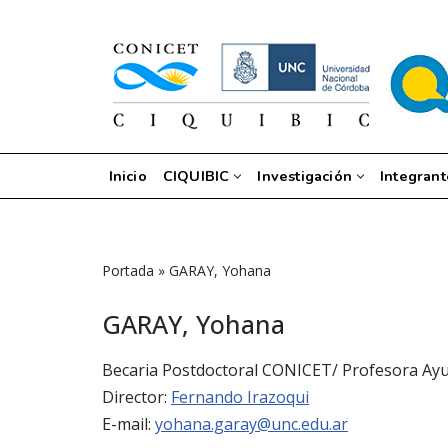
Saltar
al
contenido
Inicio
CIQUIBIC
Investigación
Integrant
Portada
»
GARAY, Yohana
GARAY, Yohana
Becaria Postdoctoral CONICET/ Profesora Ay
Director:
Fernando Irazoqui
E-mail:
yohana.garay@unc.edu.ar