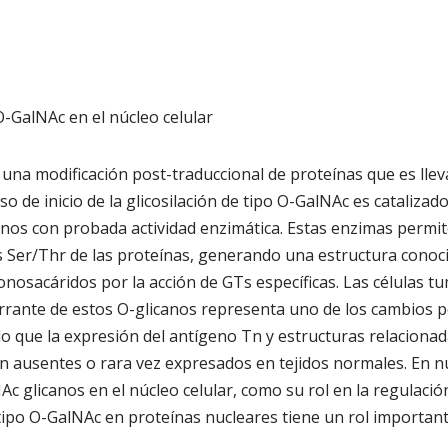
O-GalNAc en el núcleo celular
 una modificación post-traduccional de proteínas que es llev
o de inicio de la glicosilación de tipo O-GalNAc es catalizad
nos con probada actividad enzimática. Estas enzimas permit
s Ser/Thr de las proteínas, generando una estructura conoc
osacáridos por la acción de GTs específicas. Las células t
berrante de estos O-glicanos representa uno de los cambios
 que la expresión del antígeno Tn y estructuras relacionadas
n ausentes o rara vez expresados en tejidos normales. En 
Ac glicanos en el núcleo celular, como su rol en la regulació
e tipo O-GalNAc en proteínas nucleares tiene un rol important