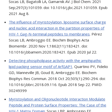
Socas LB, Bagatolli LA, Gamarnik AV. J Biol Chem. 2021
Sep;297(3):101059. doi: 10.1016/j.jbc.2021.101059. Epub
2021 Aug 8.
The influence of myristoylation, liposome surface charge
and nucleic acid interaction in the partition properties of
HIV-1 Gag-N-terminal peptides to membranes
. Pérez
Socas LB, Ambroggio EE. Biochim Biophys Acta
Biomembr. 2020 Nov 1;1862(11):183421. doi:
10.1016/j.bbamem.2020.183421. Epub 2020 Jul 22.
Detecting phospholipase activity with the amphipathic
lipid packing sensor motif of ArfGAP1
. Quartino PY, Fidelio
GD, Manneville JB, Goud B, Ambroggio EE. Biochem
Biophys Res Commun. 2018 Oct 20;505(1):290-294. doi:
10.1016/j.bbrc.2018.09.116. Epub 2018 Sep 22. PMID:
30249399
Myristoylation and Oligonucleotide Interaction Modulate
Peptide and Protein Surface Properties: The Case of the
HIV-1 Matrix Domain
. Socas LBP, Ambroggio EE.