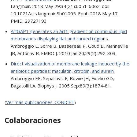
Langmuir. 2018 May 29;34(21):6051-6062. doi:
10.1021/acs.langmuir.8b01005. Epub 2018 May 17.
PMID: 29727193
ArfGAP1 generates an Arf1 gradient on continuous lipid
membranes displaying flat and curved regio
ns.
Ambroggio E, Sorre B, Bassereau P, Goud B, Manneville
JB, Antonny B. EMBO J. 2010 Jan 20;29(2):292-303.
Direct visualization of membrane leakage induced by the
antibiotic peptides: maculatin, citropin, and aurein.
Ambroggio EE, Separovic F, Bowie JH, Fidelio GD,
Bagatolli LA. Biophys J. 2005 Sep;89(3):1874-81.
(
Ver más publicaciones-CONICET
)
Colaboraciones